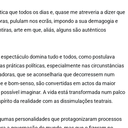
ítica que todos os dias e, quase me atreveria a dizer que
ras, pululam nos ecrãs, impondo a sua demagogia e
iras, arte em que, aliás, alguns são autênticos
 espectáculo domina tudo e todos, como postulava
as práticas políticas, especialmente nas circunstâncias
zadoras, que se aconselharia que decorressem num
ade e bom-senso, são convertidas em actos da maior
possível imaginar. A vida está transformada num palco
pírito da realidade com as dissimulações teatrais.
gumas personalidades que protagonizaram processos
para a governação do mundo, mas que o fizeram no