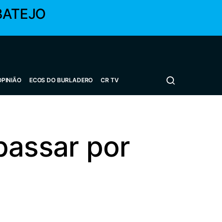
BATEJO
OPINIÃO
ECOS DO BURLADERO
CR TV
passar por