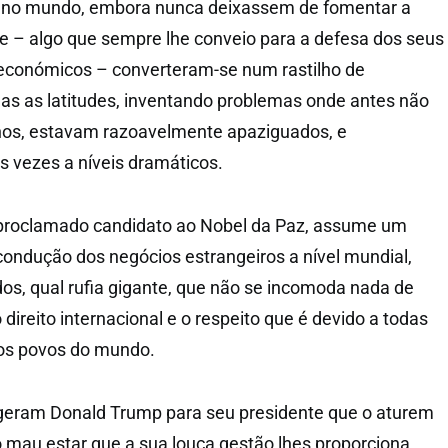
 no mundo, embora nunca deixassem de fomentar a
ade – algo que sempre lhe conveio para a defesa dos seus
e económicos – converteram-se num rastilho de
das as latitudes, inventando problemas onde antes não
enos, estavam razoavelmente apaziguados, e
s vezes a níveis dramáticos.
proclamado candidato ao Nobel da Paz, assume um
ondução dos negócios estrangeiros a nível mundial,
s, qual rufia gigante, que não se incomoda nada de
 direito internacional e o respeito que é devido a todas
 os povos do mundo.
geram Donald Trump para seu presidente que o aturem
mau estar que a sua louca gestão lhes proporciona,