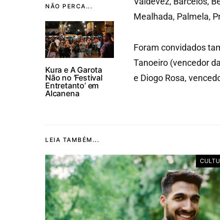
Valdevez, Barcelos, B
NÃO PERCA...
Mealhada, Palmela, Pra
Foram convidados tamb
Tanoeiro (vencedor da
Kura e A Garota
Não no ‘Festival
e Diogo Rosa, vencedo
Entretanto’ em
Alcanena
LEIA TAMBÉM...
CULTU