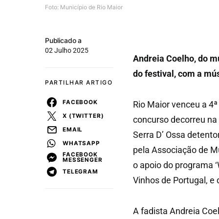
Foto: Município de Rio Maior
Publicado a
02 Julho 2025
Andreia Coelho, do mu
do festival, com a mú
PARTILHAR ARTIGO
FACEBOOK
Rio Maior venceu a 4ª 
X (TWITTER)
concurso decorreu na 
EMAIL
Serra D’ Ossa detentor
WHATSAPP
pela Associação de M
FACEBOOK
MESSENGER
o apoio do programa ‘
TELEGRAM
Vinhos de Portugal, e
A fadista Andreia Coel