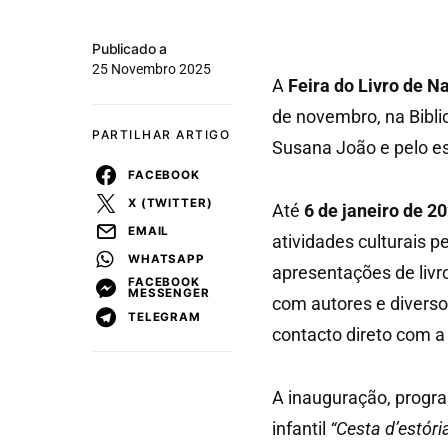
Publicado a
25 Novembro 2025
A
Feira do Livro de N
de novembro, na Bibli
PARTILHAR ARTIGO
Susana João e pelo es
FACEBOOK
X (TWITTER)
Até
6 de janeiro de 2
EMAIL
atividades culturais p
WHATSAPP
apresentações de livro
FACEBOOK
MESSENGER
com autores e divers
TELEGRAM
contacto direto com a 
A inauguração, progr
infantil
“Cesta d’estóri