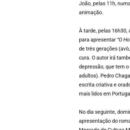
João, pelas 11h, numa
animação.
À tarde, pelas 16h30, 
para apresentar
“O Ho
de três gerações (avô,
cura. O autor irá tam
depressão, que tem o 
adultos). Pedro Chagas
escrita criativa e ora
mais lidos em Portugal
No dia seguinte, domi
apresentação do rom
Mercado de Cultura M