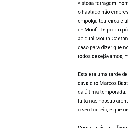
vistosa ferragem, no
o hastado não empres
empolga toureiros e af
de Monforte pouco pôd
ao qual Moura Caetano
caso para dizer que n
todos desejávamos, ma
Esta era uma tarde de
cavaleiro Marcos Bast
da última temporada. 
falta nas nossas aren
o seu toureio, e que
Com um visual diferen