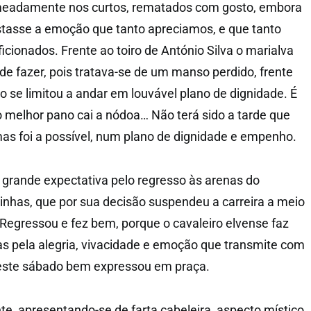
meadamente nos curtos, rematados com gosto, embora
tasse a emoção que tanto apreciamos, e que tanto
icionados. Frente ao toiro de António Silva o marialva
e fazer, pois tratava-se de um manso perdido, frente
 se limitou a andar em louvável plano de dignidade. É
o melhor pano cai a nódoa… Não terá sido a tarde que
s foi a possível, num plano de dignidade e empenho.
 grande expectativa pelo regresso às arenas do
inhas, que por sua decisão suspendeu a carreira a meio
Regressou e fez bem, porque o cavaleiro elvense faz
as pela alegria, vivacidade e emoção que transmite com
 neste sábado bem expressou em praça.
te, apresentando-se de farta cabeleira, aspecto místico