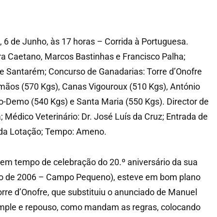
 de Junho, às 17 horas – Corrida à Portuguesa.
a Caetano, Marcos Bastinhas e Francisco Palha;
 Santarém; Concurso de Ganadarias: Torre d’Onofre
Irmãos (570 Kgs), Canas Vigouroux (510 Kgs), António
-o-Demo (540 Kgs) e Santa Maria (550 Kgs). Director de
 Médico Veterinário: Dr. José Luís da Cruz; Entrada de
3 da Lotação; Tempo: Ameno.
em tempo de celebração do 20.º aniversário da sua
nho de 2006 – Campo Pequeno), esteve em bom plano
orre d’Onofre, que substituiu o anunciado de Manuel
emple e repouso, como mandam as regras, colocando