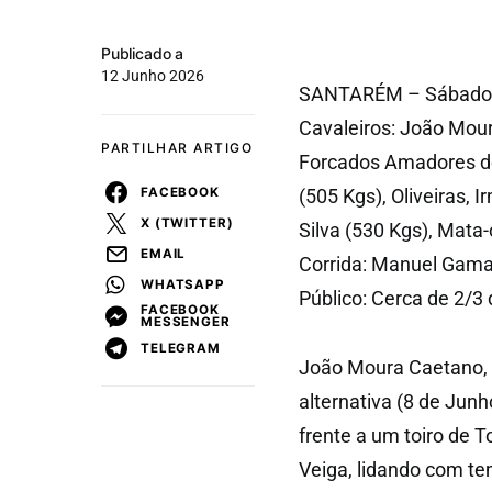
Publicado a
12 Junho 2026
SANTARÉM – Sábado, 6
Cavaleiros: João Mour
PARTILHAR ARTIGO
Forcados Amadores de
FACEBOOK
(505 Kgs), Oliveiras, 
X (TWITTER)
Silva (530 Kgs), Mata
EMAIL
Corrida: Manuel Gama;
WHATSAPP
Público: Cerca de 2/
FACEBOOK
MESSENGER
TELEGRAM
João Moura Caetano, 
alternativa (8 de Ju
frente a um toiro de T
Veiga, lidando com t