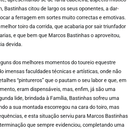
, Bastinhas citou de largo os seus oponentes, a dar-
locar a ferragem em sortes muito correctas e emotivas.
 melhor toiro da corrida, que acabaria por sair triunfador
rias, e que bem que Marcos Bastinhas o aproveitou,
ia devida.
lguns dos melhores momentos do toureio equestre
do imensas faculdades técnicas e artísticas, onde não
etalhes “pintureros” que o pautam o seu labor e que, em
ento, eram dispensáveis, mas, enfim, já são uma
unda lide, brindada à Família, Bastinhas sofreu uma
ndo a sua montada escorregou na cara do toiro, mas
quências, e esta situação serviu para Marcos Bastinhas
 determinação que sempre evidenciou, completando uma