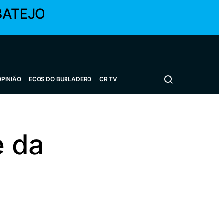
BATEJO
OPINIÃO
ECOS DO BURLADERO
CR TV
e da