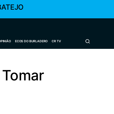
BATEJO
OPINIÃO
ECOS DO BURLADERO
CR TV
m Tomar