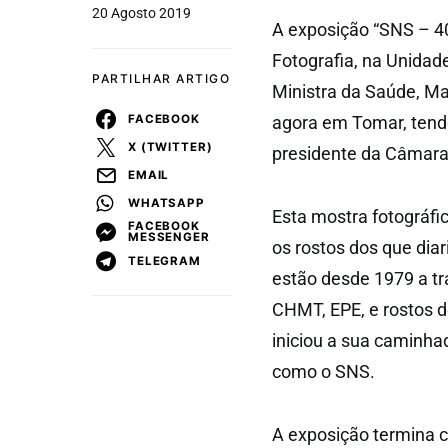
20 Agosto 2019
A exposição “SNS – 40
Fotografia, na Unidad
PARTILHAR ARTIGO
Ministra da Saúde, Ma
FACEBOOK
agora em Tomar, tendo
X (TWITTER)
presidente da Câmara
EMAIL
WHATSAPP
Esta mostra fotográfic
FACEBOOK
MESSENGER
os rostos dos que dia
TELEGRAM
estão desde 1979 a t
CHMT, EPE, e rostos 
iniciou a sua caminha
como o SNS.
A exposição termina 