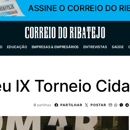
ASSINE O CORREIO DO RI
Correio do Ribatejo
O
EDUCAÇÃO
EMPRESAS & EMPRESÁRIOS
ENTREVISTAS
SAÚDE
u IX Torneio Cid
0
partilhas
PARTILHAR
POSTAR