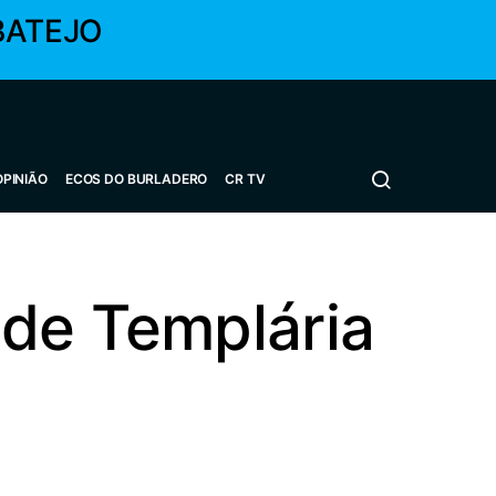
BATEJO
OPINIÃO
ECOS DO BURLADERO
CR TV
ade Templária