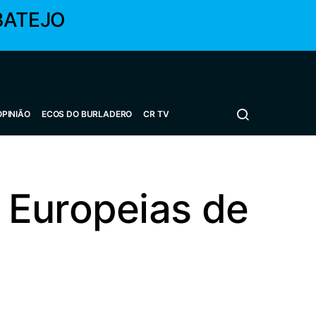
BATEJO
OPINIÃO
ECOS DO BURLADERO
CR TV
 Europeias de