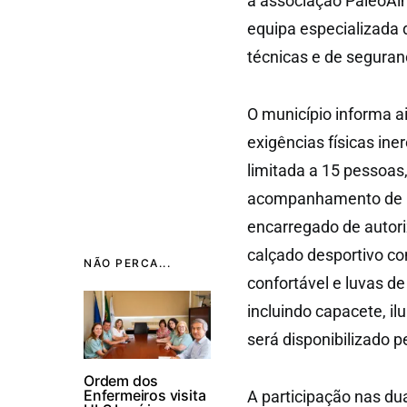
a associação PaleoA
equipa especializada 
técnicas e de seguranç
O município informa ai
exigências físicas ine
limitada a 15 pessoas
acompanhamento de um
encarregado de autori
calçado desportivo c
NÃO PERCA...
confortável e luvas d
incluindo capacete, il
será disponibilizado 
Ordem dos
Enfermeiros visita
A participação nas dua