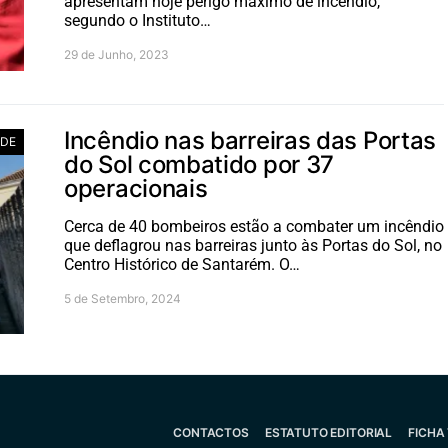
apresentam hoje perigo máximo de incêndio,
segundo o Instituto…
29 de Junho, 2023
Incêndio nas barreiras das Portas
ADE
do Sol combatido por 37
operacionais
Cerca de 40 bombeiros estão a combater um incêndio
que deflagrou nas barreiras junto às Portas do Sol, no
Centro Histórico de Santarém. O…
5 de Setembro, 2024
CONTACTOS
ESTATUTO EDITORIAL
FICHA