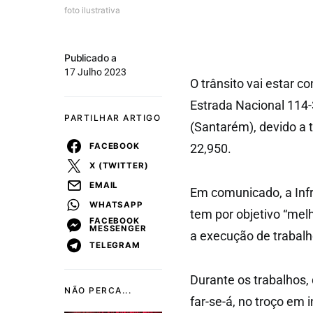
foto ilustrativa
Publicado a
17 Julho 2023
O trânsito vai estar co
Estrada Nacional 114-
PARTILHAR ARTIGO
(Santarém), devido a 
FACEBOOK
22,950.
X (TWITTER)
EMAIL
Em comunicado, a Infr
WHATSAPP
tem por objetivo “me
FACEBOOK
MESSENGER
a execução de trabalh
TELEGRAM
Durante os trabalhos, 
NÃO PERCA...
far-se-á, no troço em 