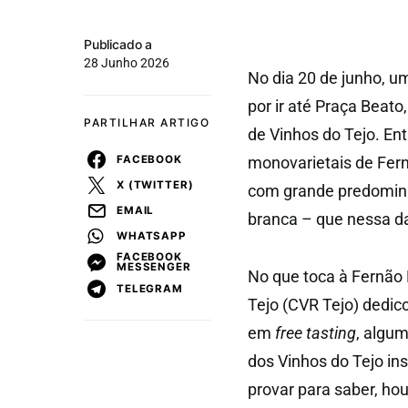
Publicado a
28 Junho 2026
No dia 20 de junho, u
por ir até Praça Beat
PARTILHAR ARTIGO
de Vinhos do Tejo. Ent
FACEBOOK
monovarietais de Fern
X (TWITTER)
com grande predominâ
EMAIL
branca – que nessa dat
WHATSAPP
FACEBOOK
MESSENGER
No que toca à Fernão 
TELEGRAM
Tejo (CVR Tejo) dedic
em
free tasting
, algu
dos Vinhos do Tejo in
provar para saber, h