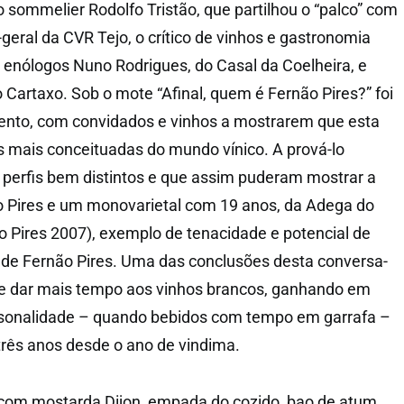
 sommelier Rodolfo Tristão, que partilhou o “palco” com
r-geral da CVR Tejo, o crítico de vinhos e gastronomia
enólogos Nuno Rodrigues, do Casal da Coelheira, e
 Cartaxo. Sob o mote “Afinal, quem é Fernão Pires?” foi
ento, com convidados e vinhos a mostrarem que esta
as mais conceituadas do mundo vínico. A prová-lo
perfis bem distintos e que assim puderam mostrar a
o Pires e um monovarietal com 19 anos, da Adega do
o Pires 2007), exemplo de tenacidade e potencial de
 de Fernão Pires. Uma das conclusões desta conversa-
e dar mais tempo aos vinhos brancos, ganhando em
sonalidade – quando bebidos com tempo em garrafa –
três anos desde o ano de vindima.
 com mostarda Dijon, empada do cozido, bao de atum