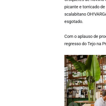
picante e torricado d
scalabitano
OH!VARG
esgotado.
Com o aplauso de prod
regresso do Tejo na P