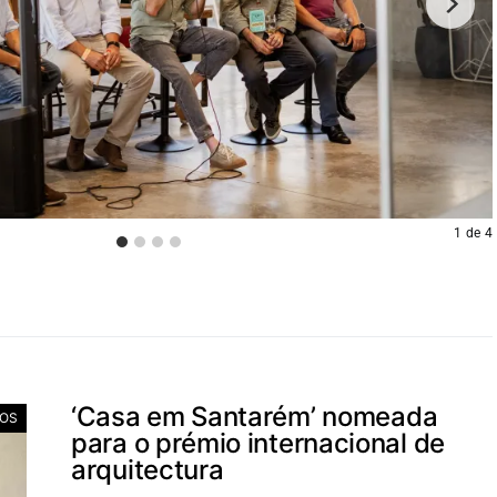
1
de
4
‘Casa em Santarém’ nomeada
IOS
para o prémio internacional de
arquitectura