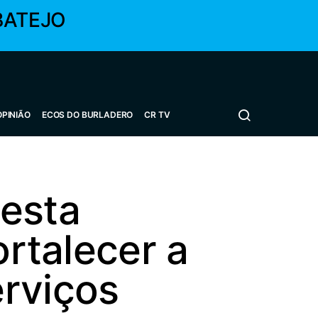
BATEJO
OPINIÃO
ECOS DO BURLADERO
CR TV
 esta
ortalecer a
erviços