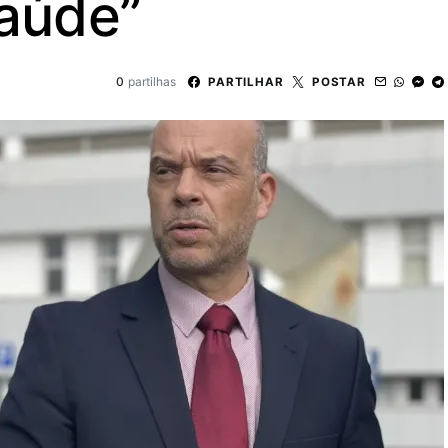
saúde”
0
partilhas
PARTILHAR
POSTAR