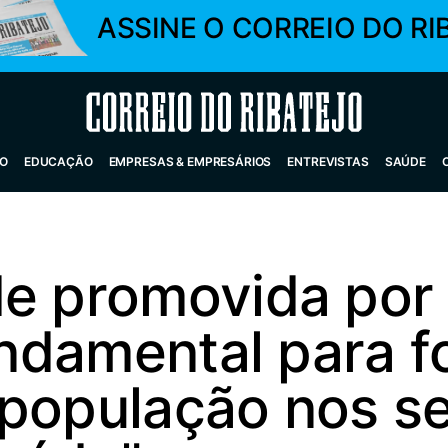
ASSINE O CORREIO DO RI
Correio do Ribatejo
O
EDUCAÇÃO
EMPRESAS & EMPRESÁRIOS
ENTREVISTAS
SAÚDE
de promovida por
fundamental para f
 população nos s