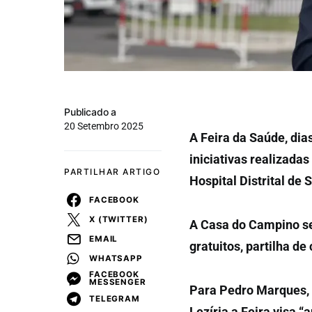
Publicado a
20 Setembro 2025
A Feira da Saúde, di
iniciativas realizada
PARTILHAR ARTIGO
Hospital Distrital de
FACEBOOK
X (TWITTER)
A Casa do Campino ser
EMAIL
gratuitos, partilha d
WHATSAPP
FACEBOOK
MESSENGER
Para Pedro Marques, 
TELEGRAM
Lezíria a Feira visa 