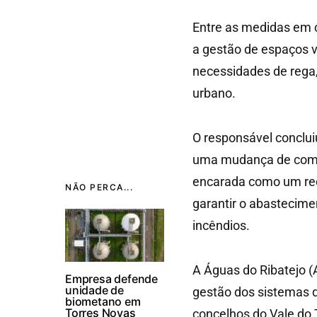
Entre as medidas em c
a gestão de espaços v
necessidades de rega
urbano.
O responsável conclui
uma mudança de comp
encarada como um rec
NÃO PERCA...
garantir o abastecime
incêndios.
A Águas do Ribatejo (
Empresa defende
unidade de
gestão dos sistemas 
biometano em
Torres Novas
concelhos do Vale do T