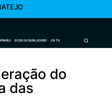
BATEJO
OPINIÃO
ECOS DO BURLADERO
CR TV
deração do
a das