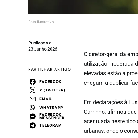
Foto Ilustrativa
Publicado a
23 Junho 2026
O diretor-geral da em
utilização moderada d
PARTILHAR ARTIGO
elevadas estão a pro
FACEBOOK
chegam a duplicar fac
X (TWITTER)
EMAIL
Em declarações à Lusa,
WHATSAPP
Carrinho, afirmou que 
FACEBOOK
MESSENGER
acentuada neste tipo d
TELEGRAM
urbanas, onde o consu