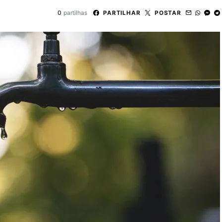
0
partilhas
PARTILHAR
POSTAR