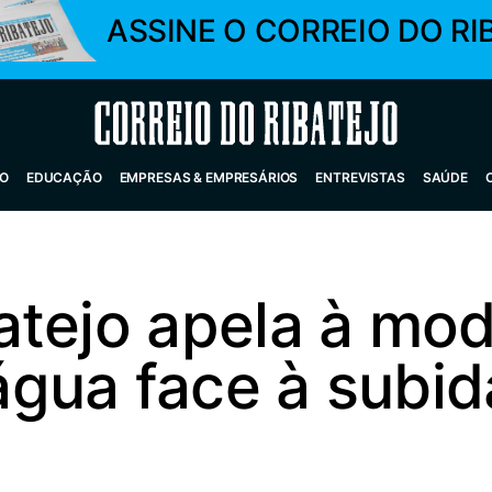
ASSINE O CORREIO DO RI
Correio do Ribatejo
O
EDUCAÇÃO
EMPRESAS & EMPRESÁRIOS
ENTREVISTAS
SAÚDE
atejo apela à mo
gua face à subid