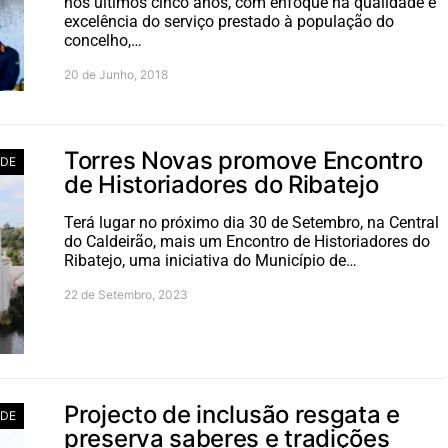
nos últimos cinco anos, com enfoque na qualidade e
excelência do serviço prestado à população do
concelho,…
20 de Junho, 2018
Torres Novas promove Encontro
ADE
de Historiadores do Ribatejo
Terá lugar no próximo dia 30 de Setembro, na Central
do Caldeirão, mais um Encontro de Historiadores do
Ribatejo, uma iniciativa do Município de…
22 de Setembro, 2023
Projecto de inclusão resgata e
ADE
preserva saberes e tradições