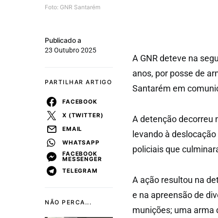
Foto: GNR Santarém
Publicado a
23 Outubro 2025
A GNR deteve na segu
anos, por posse de ar
PARTILHAR ARTIGO
Santarém em comuni
FACEBOOK
X (TWITTER)
A detenção decorreu n
EMAIL
levando à deslocação 
WHATSAPP
policiais que culmina
FACEBOOK
MESSENGER
TELEGRAM
A ação resultou na de
e na apreensão de div
NÃO PERCA...
munições; uma arma d