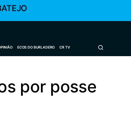
BATEJO
OPINIÃO
ECOS DO BURLADERO
CR TV
os por posse