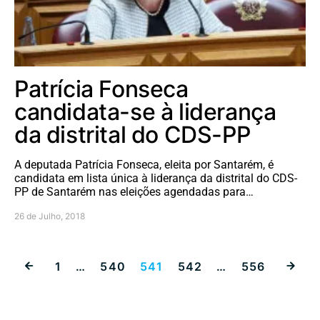
Patrícia Fonseca
candidata-se à liderança
da distrital do CDS-PP
A deputada Patrícia Fonseca, eleita por Santarém, é
candidata em lista única à liderança da distrital do CDS-
PP de Santarém nas eleições agendadas para…
26 de Julho, 2018
Paginação dos
1
…
540
541
542
…
556