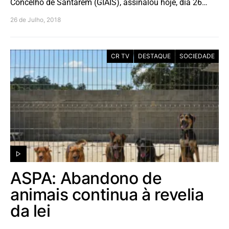
Concelho de Santarém (GIAIS), assinalou hoje, dia 26…
26 de Julho, 2018
CR TV
DESTAQUE
SOCIEDADE
ASPA: Abandono de
animais continua à revelia
da lei