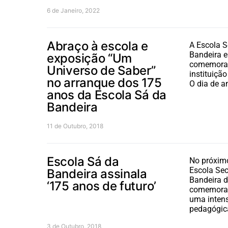
6 de Janeiro, 2022
Abraço à escola e
A Escola S
Bandeira 
exposição “Um
comemora 
Universo de Saber”
instituição
no arranque dos 175
O dia de a
anos da Escola Sá da
Bandeira
11 de Outubro, 2018
Escola Sá da
No próximo
Escola Se
Bandeira assinala
Bandeira d
‘175 anos de futuro’
comemoraç
uma intens
pedagógi
3 de Outubro, 2018