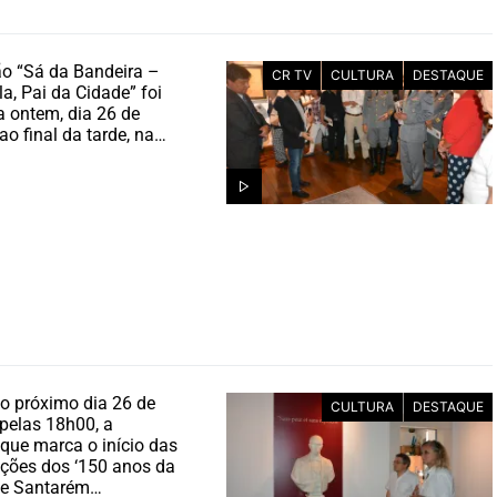
o “Sá da Bandeira –
CR TV
CULTURA
DESTAQUE
la, Pai da Cidade” foi
 ontem, dia 26 de
ao final da tarde, na…
o próximo dia 26 de
CULTURA
DESTAQUE
pelas 18h00, a
que marca o início das
ões dos ‘150 anos da
de Santarém…