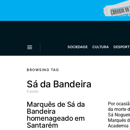
SOCIEDADE
CULTURA
DESPORT
BROWSING TAG
Sá da Bandeira
5 posts
Marquês de Sá da
Por ocasiã
da morte d
Bandeira
Sá Nogueir
homenageado em
Marquês de
Santarém
Academia 