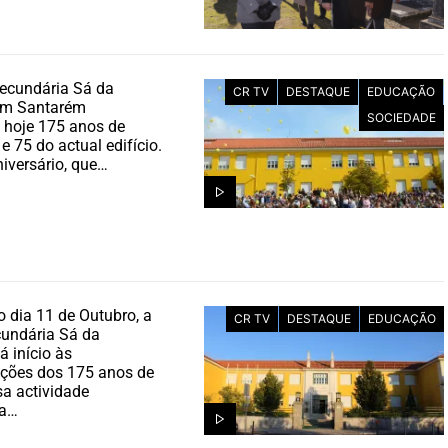
ecundária Sá da
CR TV
DESTAQUE
EDUCAÇÃO
em Santarém
SOCIEDADE
hoje 175 anos de
 e 75 do actual edifício.
niversário, que…
 dia 11 de Outubro, a
CR TV
DESTAQUE
EDUCAÇÃO
cundária Sá da
á início às
ões dos 175 anos de
a actividade
ca…