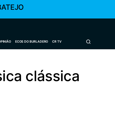
BATEJO
OPINIÃO
ECOS DO BURLADERO
CR TV
ica clássica