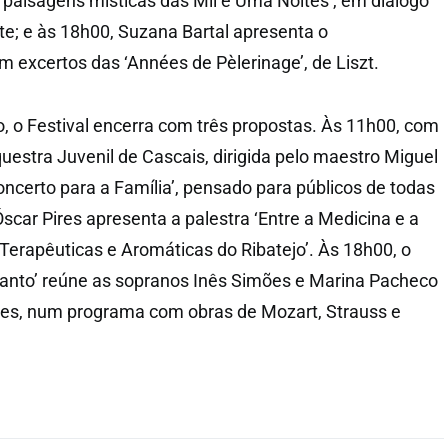
e paisagens místicas das Mil e Uma Noites’, em diálogo
te; e às 18h00, Suzana Bartal apresenta o
com excertos das ‘Années de Pèlerinage’, de Liszt.
o, o Festival encerra com três propostas. Às 11h00, com
questra Juvenil de Cascais, dirigida pelo maestro Miguel
oncerto para a Família’, pensado para públicos de todas
scar Pires apresenta a palestra ‘Entre a Medicina e a
Terapêuticas e Aromáticas do Ribatejo’. Às 18h00, o
l Canto’ reúne as sopranos Inês Simões e Marina Pacheco
pes, num programa com obras de Mozart, Strauss e