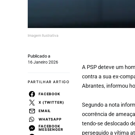
Imagem Ilustrativa
Publicado a
16 Janeiro 2026
A PSP deteve um home
contra a sua ex-compa
PARTILHAR ARTIGO
Abrantes, informou h
FACEBOOK
X (TWITTER)
Segundo a nota inform
EMAIL
ocorrência de ameaça
WHATSAPP
tendo-se deslocado de
FACEBOOK
MESSENGER
perseguido a vítima a