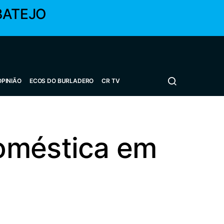
BATEJO
OPINIÃO
ECOS DO BURLADERO
CR TV
oméstica em