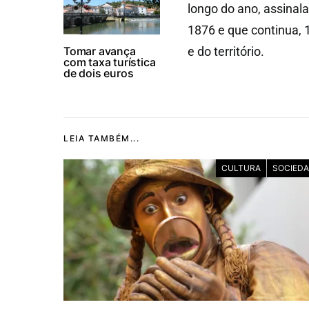
longo do ano, assinal
1876 e que continua, 
Tomar avança
e do território.
com taxa turística
de dois euros
LEIA TAMBÉM...
CULTURA
SOCIED