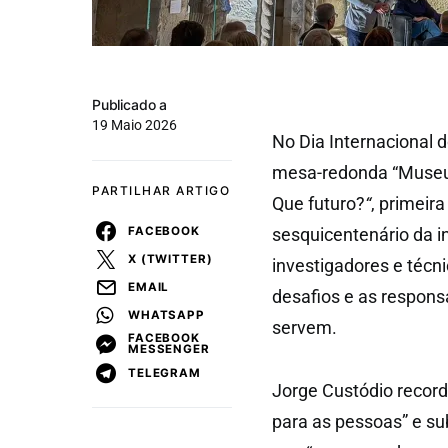
Publicado a
19 Maio 2026
No Dia Internacional 
mesa-redonda “Museu
PARTILHAR ARTIGO
Que futuro?
“
, primeir
FACEBOOK
sesquicentenário da i
X (TWITTER)
investigadores e técn
EMAIL
desafios e as respon
WHATSAPP
servem.
FACEBOOK
MESSENGER
TELEGRAM
Jorge Custódio record
para as pessoas” e su