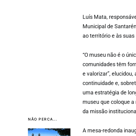
Luís Mata, responsáv
Municipal de Santaré
ao território e às sua
“O museu não é o único
comunidades têm for
e valorizar”, elucidou
continuidade e, sobret
uma estratégia de lon
museu que coloque a r
da missão instituciona
NÃO PERCA...
A mesa-redonda inau