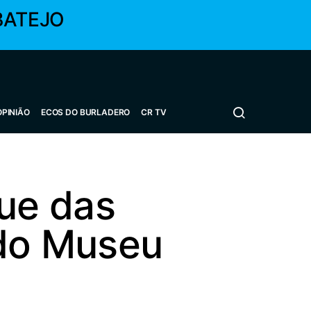
BATEJO
OPINIÃO
ECOS DO BURLADERO
CR TV
ue das
do Museu