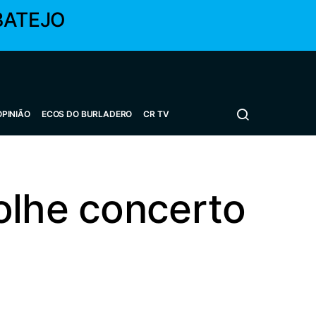
BATEJO
OPINIÃO
ECOS DO BURLADERO
CR TV
olhe concerto