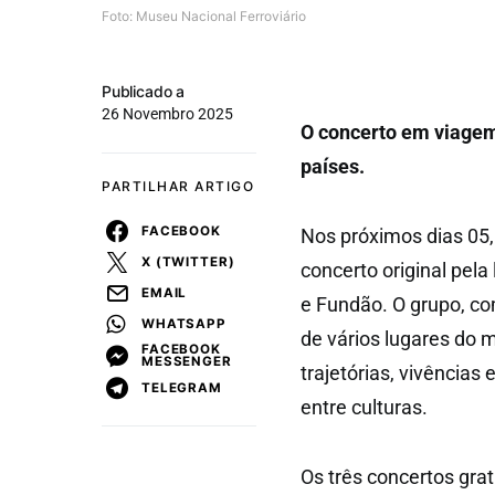
Foto: Museu Nacional Ferroviário
Publicado a
26 Novembro 2025
O concerto em viagem
países.
PARTILHAR ARTIGO
FACEBOOK
Nos próximos dias 05
X (TWITTER)
concerto original pel
EMAIL
e Fundão. O grupo, co
WHATSAPP
de vários lugares do m
FACEBOOK
MESSENGER
trajetórias, vivência
TELEGRAM
entre culturas.
Os três concertos grat