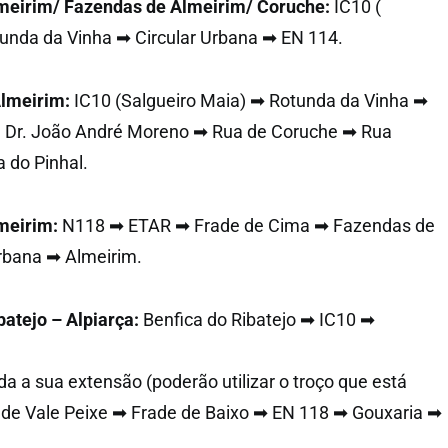
meirim/ Fazendas de Almeirim/ Coruche:
IC10 (
unda da Vinha ➡ Circular Urbana ➡ EN 114.
Almeirim:
IC10 (Salgueiro Maia) ➡ Rotunda da Vinha ➡
a Dr. João André Moreno ➡ Rua de Coruche ➡ Rua
 do Pinhal.
lmeirim:
N118 ➡ ETAR ➡ Frade de Cima ➡ Fazendas de
rbana ➡ Almeirim.
batejo – Alpiarça:
Benfica do Ribatejo ➡ IC10 ➡
a a sua extensão (poderão utilizar o troço que está
 de Vale Peixe ➡ Frade de Baixo ➡ EN 118 ➡ Gouxaria ➡