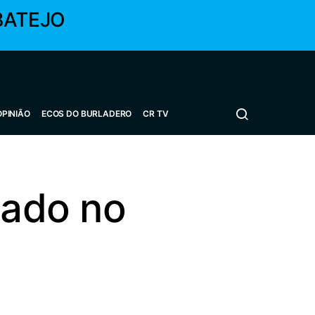
BATEJO
OPINIÃO
ECOS DO BURLADERO
CR TV
tado no