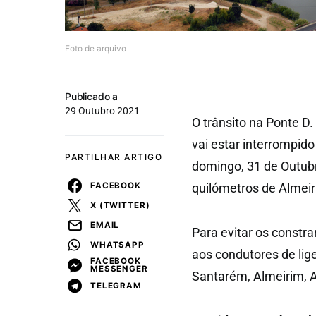
Foto de arquivo
Publicado a
29 Outubro 2021
O trânsito na Ponte D.
vai estar interrompid
PARTILHAR ARTIGO
domingo, 31 de Outubr
FACEBOOK
quilómetros de Almeir
X (TWITTER)
EMAIL
Para evitar os constr
WHATSAPP
aos condutores de lig
FACEBOOK
MESSENGER
Santarém, Almeirim, A
TELEGRAM