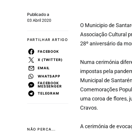
Publicado a
03 Abril 2020
O Municipio de Santa
Associação Cultural p
PARTILHAR ARTIGO
28º aniversário da mo
FACEBOOK
X (TWITTER)
Numa cerimónia difere
EMAIL
impostas pela pandem
WHATSAPP
Municipal de Santaré
FACEBOOK
MESSENGER
Comemorações Popular
TELEGRAM
uma coroa de flores, j
Cravos.
A cerimónia de evoca
NÃO PERCA...