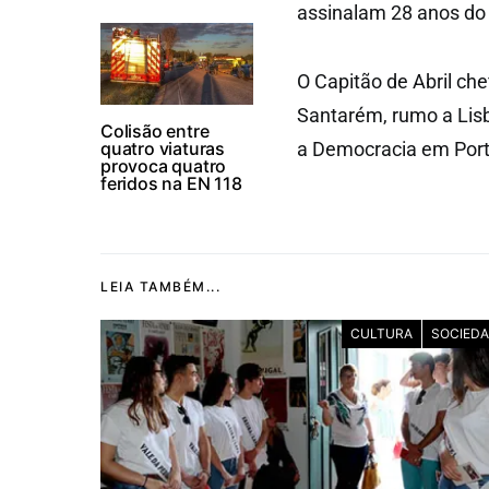
assinalam 28 anos do
O Capitão de Abril che
Santarém, rumo a Lisb
Colisão entre
quatro viaturas
a Democracia em Port
provoca quatro
feridos na EN 118
LEIA TAMBÉM...
CULTURA
SOCIED