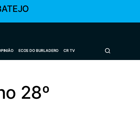
BATEJO
OPINIÃO
ECOS DO BURLADERO
CR TV
no 28º