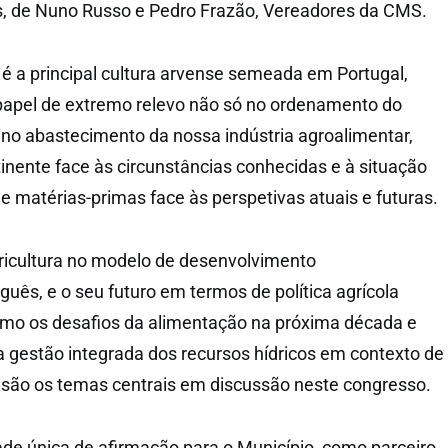
s, de Nuno Russo e Pedro Frazão, Vereadores da CMS.
o é a principal cultura arvense semeada em Portugal,
pel de extremo relevo não só no ordenamento do
o no abastecimento da nossa indústria agroalimentar,
inente face às circunstâncias conhecidas e à situação
 matérias-primas face às perspetivas atuais e futuras.
ricultura no modelo de desenvolvimento
uês, e o seu futuro em termos de política agrícola
o os desafios da alimentação na próxima década e
a gestão integrada dos recursos hídricos em contexto de
, são os temas centrais em discussão neste congresso.
de única de afirmação para o Município, como parceiro