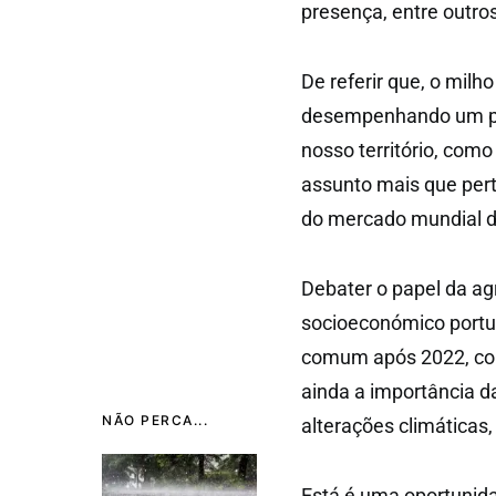
presença, entre outro
De referir que, o milh
desempenhando um pa
nosso território, com
assunto mais que pert
do mercado mundial de
Debater o papel da ag
socioeconómico portug
comum após 2022, com
ainda a importância d
NÃO PERCA...
alterações climáticas
Está é uma oportunida