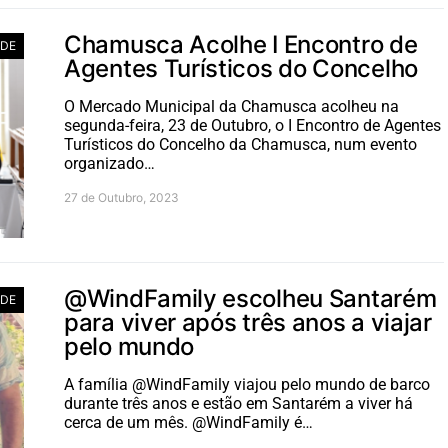
Chamusca Acolhe I Encontro de
ADE
Agentes Turísticos do Concelho
O Mercado Municipal da Chamusca acolheu na
segunda-feira, 23 de Outubro, o I Encontro de Agentes
Turísticos do Concelho da Chamusca, num evento
organizado…
27 de Outubro, 2023
@WindFamily escolheu Santarém
ADE
para viver após três anos a viajar
pelo mundo
A família @WindFamily viajou pelo mundo de barco
durante três anos e estão em Santarém a viver há
cerca de um mês. @WindFamily é…