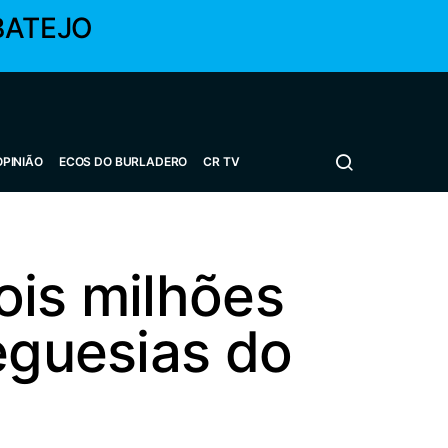
BATEJO
OPINIÃO
ECOS DO BURLADERO
CR TV
ois milhões
eguesias do