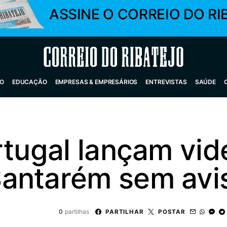
ASSINE O CORREIO DO RI
Correio do Ribatejo
O
EDUCAÇÃO
EMPRESAS & EMPRESÁRIOS
ENTREVISTAS
SAÚDE
rtugal lançam vid
antarém sem avis
0
partilhas
PARTILHAR
POSTAR