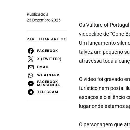
Publicado a
23 Dezembro 2025
Os Vulture of Portuga
videoclipe de “Gone Be
PARTILHAR ARTIGO
Um lançamento silenc
FACEBOOK
talvez um pequeno sui
X (TWITTER)
atravessa toda a cançã
EMAIL
WHATSAPP
O vídeo foi gravado 
FACEBOOK
MESSENGER
turístico nem postal i
TELEGRAM
espaços e o silêncio 
lugar onde estamos ag
O personagem que atra