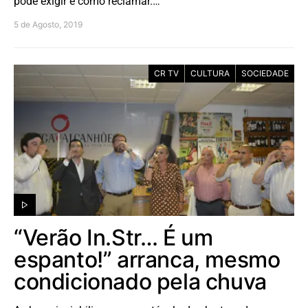
pode exigir e como reclamar.…
5 de Agosto, 2019
CR TV
CULTURA
SOCIEDADE
“Verão In.Str… É um
espanto!” arranca, mesmo
condicionado pela chuva