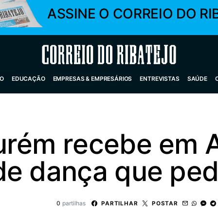
ASSINE O CORREIO DO RI
Correio do Ribatejo
O
EDUCAÇÃO
EMPRESAS & EMPRESÁRIOS
ENTREVISTAS
SAÚDE
urém recebe em 
de dança que ped
0
partilhas
PARTILHAR
POSTAR