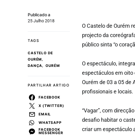
Publicado a
25 Julho 2018
O Castelo de Ourém r
projecto da coreógraf
TAGS
público sinta “o coraç
CASTELO DE
,
OURÉM
O espectáculo, integra
,
DANÇA
OURÉM
espectáculos em oito c
Ourém de 03 a 05 de Ag
PARTILHAR ARTIGO
profissionais e locais.
FACEBOOK
X (TWITTER)
“Vagar”, com direcção
EMAIL
desafio habitar o cast
WHATSAPP
criar um espectáculo 
FACEBOOK
MESSENGER