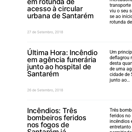
em rotunda de
transporte 
acesso à circular
viu o seu 
urbana de Santarém
se ao iníci
rotunda d
27 de Setembro, 2018
Última Hora: Incêndio
Um princíp
deflagrou 
em agência funerária
desta quar
junto ao hospital de
de uma agê
Santarém
cidade de 
junto ao…
26 de Setembro, 2018
Incêndios: Três
Três bombe
feridos no
bombeiros feridos
incêndios
nos fogos de
entretanto
Santarém já