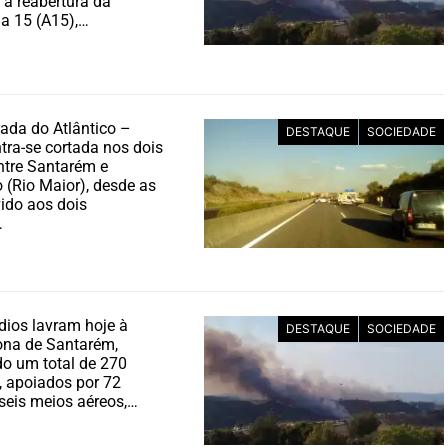
 a reabertura da
a 15 (A15),…
rada do Atlântico –
DESTAQUE
SOCIEDADE
tra-se cortada nos dois
ntre Santarém e
 (Rio Maior), desde as
ido aos dois
…
dios lavram hoje à
DESTAQUE
SOCIEDADE
ona de Santarém,
o um total de 270
 apoiados por 72
 seis meios aéreos,…