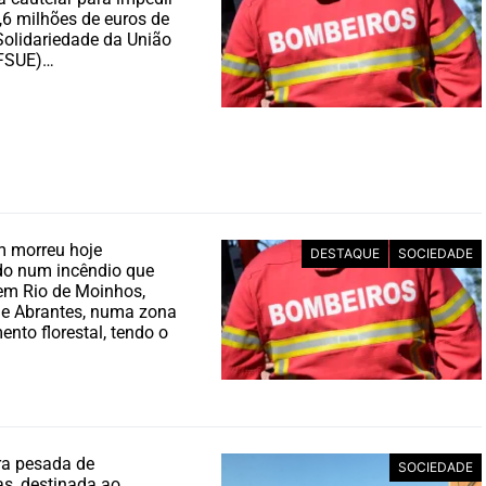
,6 milhões de euros de
olidariedade da União
(FSUE)…
 morreu hoje
DESTAQUE
SOCIEDADE
do num incêndio que
em Rio de Moinhos,
de Abrantes, numa zona
nto florestal, tendo o
ra pesada de
SOCIEDADE
s, destinada ao