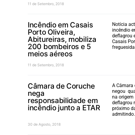
11 de Setembro, 2018
Incêndio em Casais
Notícia ac
incêndio 
Porto Oliveira,
deflagrou 
Abitureiras, mobiliza
Casais Port
200 bombeiros e 5
freguesida
meios aéreos
11 de Setembro, 2018
Câmara de Coruche
A Câmara 
negou qua
nega
na origem 
responsabilidade em
deflagrou 
incêndio junto a ETAR
próximo da
admitindo
30 de Agosto, 2018