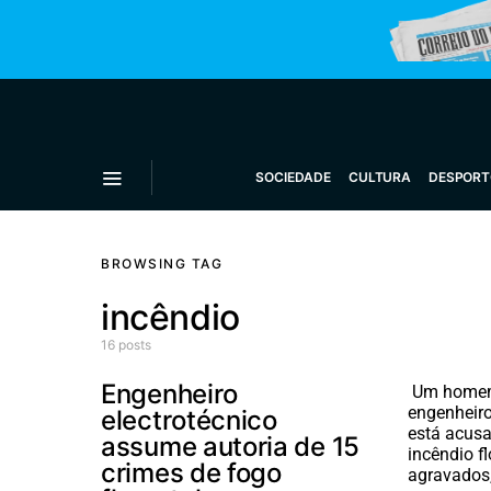
SOCIEDADE
CULTURA
DESPORT
BROWSING TAG
incêndio
16 posts
Engenheiro
Um homem
engenheiro
electrotécnico
está acusa
assume autoria de 15
incêndio f
crimes de fogo
agravados,