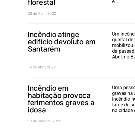
florestal
e…
29 de Abril, 2022
Incêndio atinge
Um incêndi
quintal de
edifício devoluto em
mobilizou 
Santarém
da passada
Abril, no B
19 de Abril, 2022
Incêndio em
Uma pesso
graves na
habitação provoca
incêndio 
ferimentos graves a
tarde de se
idosa
na cidade 
10 de Janeiro, 2022