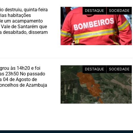
o destruiu, quinta-feira
DESTAQUE
SOCIEDADE
árias habitações
 de um acampamento
 Vale de Santarém que
a desabitado, disseram
grou às 14h20 e foi
DESTAQUE
SOCIEDADE
las 23h50 No passado
a 04 de Agosto de
Concelhos de Azambuja