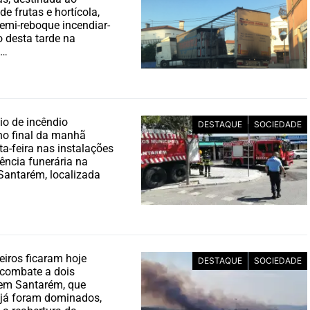
de frutas e hortícola,
semi-reboque incendiar-
o desta tarde na
e…
io de incêndio
DESTAQUE
SOCIEDADE
no final da manhã
ta-feira nas instalações
ncia funerária na
Santarém, localizada
iros ficaram hoje
DESTAQUE
SOCIEDADE
 combate a dois
 em Santarém, que
 já foram dominados,