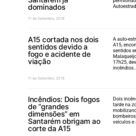
permitindo
dominados
Autoestrad
11 de Setembro, 2018
A15 cortada nos dois
A auto-est
A15, encon
sentidos devido a
sentidos e
fogo e acidente de
Malaqueijo
viação
17h25, dev
incêndios
11 de Setembro, 2018
Incêndios: Dois fogos
Dois incên
tarde na z
de “grandes
mobilizand
dimensões” em
bombeiros,
Santarém obrigam ao
veículos e
corte da A15