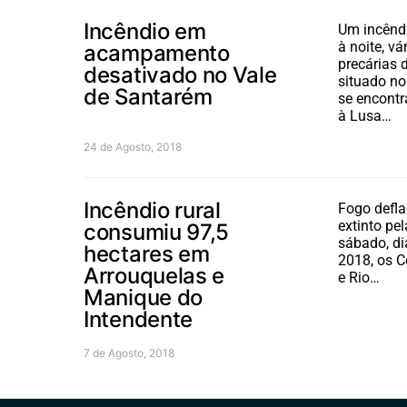
Incêndio em
Um incêndi
à noite, v
acampamento
precárias
desativado no Vale
situado no
de Santarém
se encontr
à Lusa…
24 de Agosto, 2018
Incêndio rural
Fogo defla
extinto pe
consumiu 97,5
sábado, di
hectares em
2018, os 
Arrouquelas e
e Rio…
Manique do
Intendente
7 de Agosto, 2018