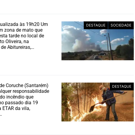
tualizada às 19h20 Um
DESTAQUE
SOCIEDADE
em zona de mato que
esta tarde no local de
o Oliveira, na
 de Abitureiras,…
de Coruche (Santarém)
DESTAQUE
lquer responsabilidade
do incêndio que
no passado dia 19
 ETAR da vila,
…