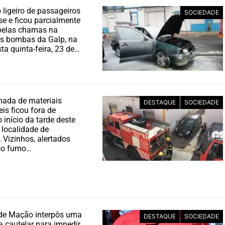
 ligeiro de passageiros
SOCIEDADE
se e ficou parcialmente
 pelas chamas na
as bombas da Galp, na
a quinta-feira, 23 de…
ada de materiais
DESTAQUE
SOCIEDADE
is ficou fora de
 início da tarde deste
localidade de
 Vizinhos, alertados
nso fumo…
de Mação interpôs uma
DESTAQUE
SOCIEDADE
a cautelar para impedir