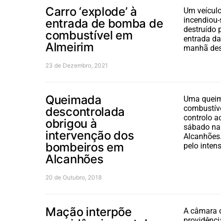
Carro ‘explode’ à
Um veículo
incendiou-
entrada de bomba de
destruído
combustível em
entrada d
Almeirim
manhã dest
23 de Dezembro, 2021
Queimada
Uma queim
combustíve
descontrolada
controlo ao
obrigou à
sábado na 
intervenção dos
Alcanhões.
bombeiros em
pelo inte
Alcanhões
20 de Outubro, 2018
Mação interpõe
A câmara 
providênci