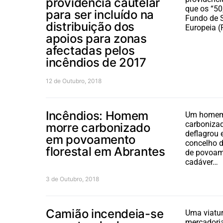
providência cautelar
que os “50
para ser incluído na
Fundo de S
distribuição dos
Europeia 
apoios para zonas
afectadas pelos
incêndios de 2017
12 de Outubro, 2018
Incêndios: Homem
Um homem
carboniza
morre carbonizado
deflagrou 
em povoamento
concelho 
florestal em Abrantes
de povoame
cadáver…
3 de Outubro, 2018
Camião incendeia-se
Uma viatu
mercadoria