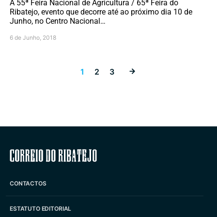
A 55ª Feira Nacional de Agricultura / 65ª Feira do
Ribatejo, evento que decorre até ao próximo dia 10 de
Junho, no Centro Nacional…
6 de Junho, 2018
Paginação dos
1
2
3
Correio do Ribatejo
CONTACTOS
ESTATUTO EDITORIAL