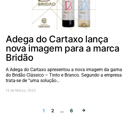
Adega do Cartaxo lança
nova imagem para a marca
Bridão
A Adega do Cartaxo apresentou a nova imagem da gama
do Bridão Clássico – Tinto e Branco. Segundo a empresa
trata-se de “uma solução…
12 de Março, 2022
Paginação dos
1
2
…
6