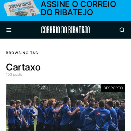
ASSINE O CORREIO
DO RIBATEJO
Correio do Ribatejo
BROWSING TAG
Cartaxo
103 posts
DESPORTO