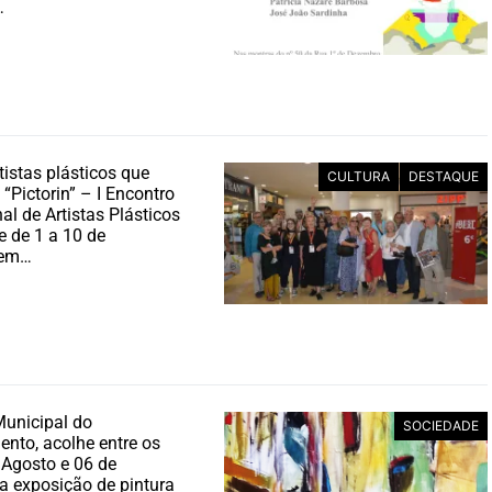
…
tistas plásticos que
CULTURA
DESTAQUE
 “Pictorin” – I Encontro
al de Artistas Plásticos
e de 1 a 10 de
 em…
Municipal do
SOCIEDADE
nto, acolhe entre os
 Agosto e 06 de
a exposição de pintura