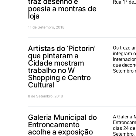
traz desenho e
Rua 1ª de
poesia a montras de
loja
11 de Setembro, 2018
Artistas do ‘Pictorin’
Os treze ar
integram o
que pintaram a
Internacion
Cidade mostram
que decorr
trabalho no W
Setembro
Shopping e Centro
Cultural
8 de Setembro, 2018
Galeria Municipal do
A Galeria 
Entroncame
Entroncamento
dias 24 de
acolhe a exposição
Setembro, 