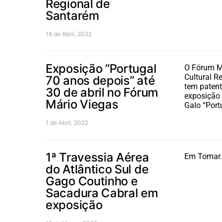
Regional de
Santarém
18 de Abril, 2022
Exposição “Portugal
O Fórum Má
Cultural R
70 anos depois” até
tem patente
30 de abril no Fórum
exposição 
Mário Viegas
Galo “Port
1 de Abril, 2022
1ª Travessia Aérea
Em Tomar.
do Atlântico Sul de
Gago Coutinho e
Sacadura Cabral em
exposição