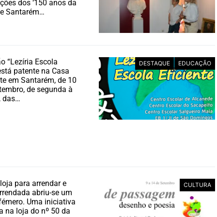
ões dos ‘150 anos da
de Santarém…
o “Lezíria Escola
DESTAQUE
EDUCAÇÃO
 está patente na Casa
te em Santarém, de 10
tembro, de segunda à
a, das…
loja para arrendar e
CULTURA
rrendada abriu-se um
efémero. Uma iniciativa
 na loja do nº 50 da