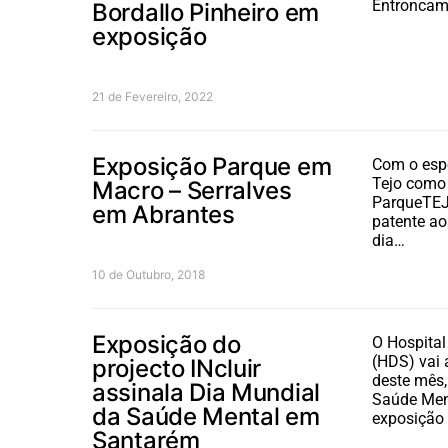
Entroncam
Bordallo Pinheiro em
exposição
21 de Fevereiro, 2022
Exposição Parque em
Com o espe
Tejo como 
Macro – Serralves
ParqueTEJ
em Abrantes
patente ao
dia…
10 de Outubro, 2018
Exposição do
O Hospital
(HDS) vai 
projecto INcluir
deste mês,
assinala Dia Mundial
Saúde Me
da Saúde Mental em
exposição
Santarém