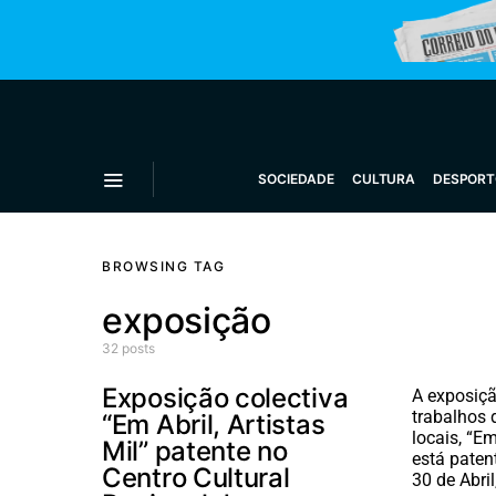
SOCIEDADE
CULTURA
DESPORT
BROWSING TAG
exposição
32 posts
Exposição colectiva
A exposiçã
trabalhos d
“Em Abril, Artistas
locais, “Em
Mil” patente no
está paten
Centro Cultural
30 de Abri