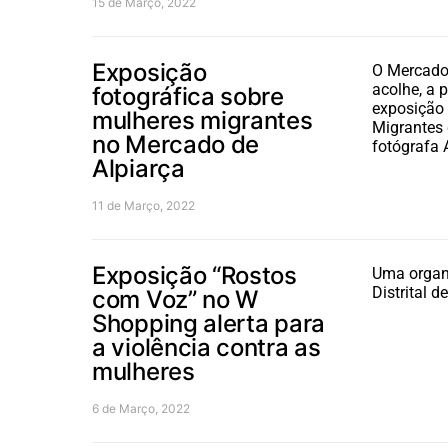
15 de Março, 2022
Exposição
O Mercado 
acolhe, a p
fotográfica sobre
exposição
mulheres migrantes
Migrantes 
no Mercado de
fotógrafa 
Alpiarça
11 de Março, 2022
Exposição “Rostos
Uma orga
Distrital 
com Voz” no W
Shopping alerta para
a violência contra as
mulheres
6 de Março, 2022