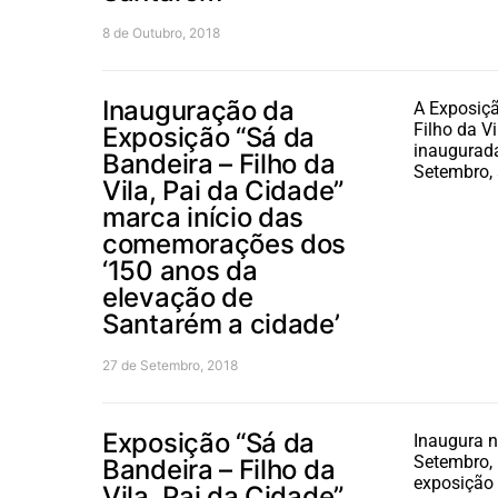
8 de Outubro, 2018
Inauguração da
A Exposiçã
Filho da Vi
Exposição “Sá da
inaugurada
Bandeira – Filho da
Setembro, 
Vila, Pai da Cidade”
marca início das
comemorações dos
‘150 anos da
elevação de
Santarém a cidade’
27 de Setembro, 2018
Exposição “Sá da
Inaugura n
Setembro, 
Bandeira – Filho da
exposição 
Vila, Pai da Cidade”