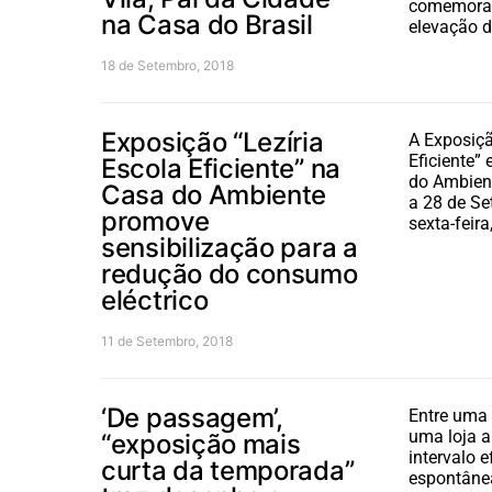
comemoraç
na Casa do Brasil
elevação 
18 de Setembro, 2018
Exposição “Lezíria
A Exposiçã
Eficiente”
Escola Eficiente” na
do Ambien
Casa do Ambiente
a 28 de Se
promove
sexta-feir
sensibilização para a
redução do consumo
eléctrico
11 de Setembro, 2018
‘De passagem’,
Entre uma 
uma loja a
“exposição mais
intervalo 
curta da temporada”
espontânea