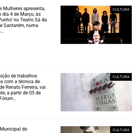
e Mulheres apresenta,
CULTURA
 dia 4 de Março, às
Punho’ no Teatro Sá da
de Santarém, numa
o…
ição de trabalhos
CULTURA
os com a técnica de
de Renato Ferreira, vai
te, a partir de 05 de
 Fórum…
 Municipal do
CULTURA