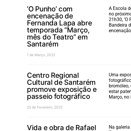
‘O Punho’ com
A Escola d
no próximo
encenação de
21h30, ‘O 
Fernanda Lapa abre
Bandeira 
temporada “Março,
encenaçã
mês do Teatro” em
Santarém
1 de Março, 2022
Centro Regional
Uma expos
fotográfic
Cultural de Santarém
bromóleo, 
promove exposição e
estar paten
passeio fotográfico
Março, no
25 de Fevereiro, 2022
Vida e obra de Rafael
Na galeria